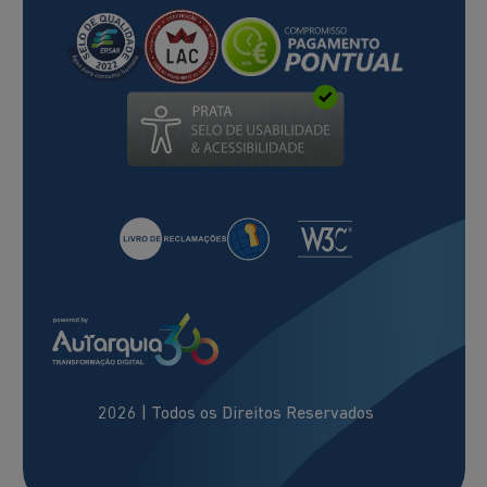
(abre num novo separador)
2026
| Todos os Direitos Reservados