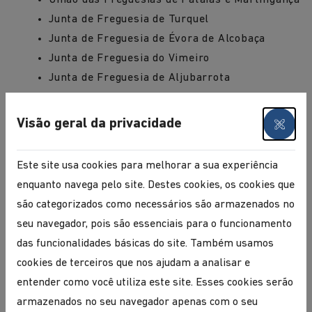
União das Freguesias de Pataias e Martingança
Junta de Freguesia de Turquel
Junta de Freguesia de Évora de Alcobaça
Junta de Freguesia do Vimeiro
Junta de Freguesia de Aljubarrota
Junta de Freguesia de Benedita – Piscinas
Municipais
Visão geral da privacidade
Junta de Freguesia de São Martinho do Porto –
Posto CTT
Este site usa cookies para melhorar a sua experiência
Tabacaria Rossio - Alcobaça
enquanto navega pelo site. Destes cookies, os cookies que
são categorizados como necessários são armazenados no
seu navegador, pois são essenciais para o funcionamento
Última Atualização
14 agosto, 2024
das funcionalidades básicas do site. Também usamos
cookies de terceiros que nos ajudam a analisar e
entender como você utiliza este site. Esses cookies serão
PARTILHAR
armazenados no seu navegador apenas com o seu