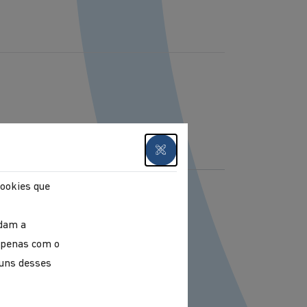
cookies que
udam a
 apenas com o
guns desses