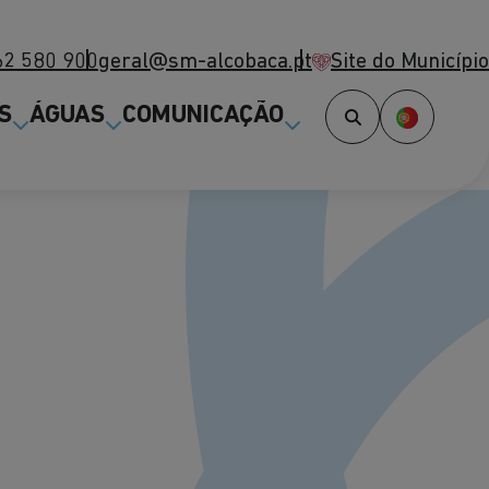
62 580 900
geral@sm-alcobaca.pt
Site do Município
(abre num novo separador)
S
ÁGUAS
COMUNICAÇÃO