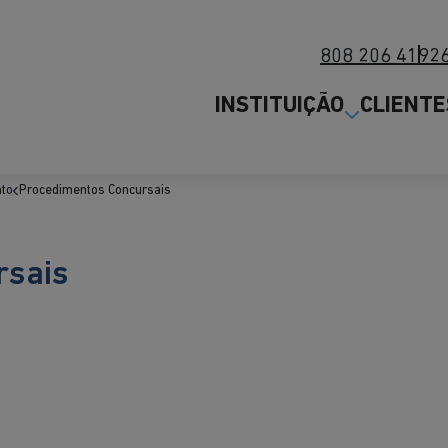
808 206 419
2
INSTITUIÇÃO
CLIENTE
to
Procedimentos Concursais
rsais